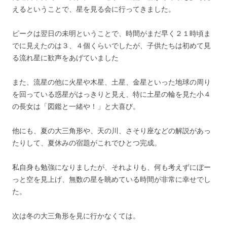
えるということで、星を見る会に行ってきました。
ピークは翌日の未明ということで、時間がまだ早く２１時頃ま
でに見えたのは３、４個くらいでしたが、子供たちは初めて見
る流れ星に歓声をあげていました
また、流星の他に火星や木星、土星、金星といった地球の周り
を回っている惑星がはっきりと見え、特に土星の輪を見た小４
の長女は「図鑑と一緒や！」と大喜び。
他にも、夏の大三角形や、天の川、さそり座などの解説があっ
たりして、夏休みの宿題がこれでひとつ完成。
私自身も勉強になりましたが、それよりも、何も考えずにぼー
っと空を見上げ、無数の星を眺めている時間が非常に幸せでし
た。
次は冬の大三角形を見に行かなくては。