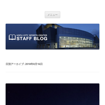
防府市スポーツセンター スタッフブ
山口県防府市にある防府市スポーツセンターのスタッフによるオフィシ
コ
ャルブログです。
ログ
メニュー
ン
テ
ン
ツ
へ
ス
キ
ッ
プ
日別アーカイブ:
2018年8月16日