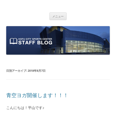
防府市スポーツセンター スタッフブ
山口県防府市にある防府市スポーツセンターのスタッフによるオフィシ
コ
ャルブログです。
ログ
メニュー
ン
テ
ン
ツ
へ
ス
キ
ッ
プ
日別アーカイブ:
2018年8月7日
青空ヨガ開催します！！！
こんにちは！平山です♪