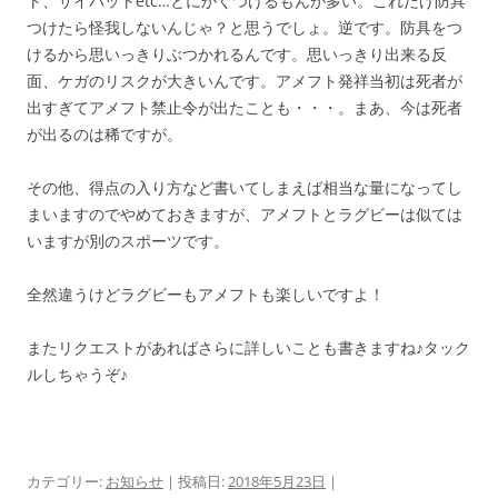
ト、サイパットetc…とにかくつけるもんが多い。これだけ防具
つけたら怪我しないんじゃ？と思うでしょ。逆です。防具をつ
けるから思いっきりぶつかれるんです。思いっきり出来る反
面、ケガのリスクが大きいんです。アメフト発祥当初は死者が
出すぎてアメフト禁止令が出たことも・・・。まあ、今は死者
が出るのは稀ですが。
その他、得点の入り方など書いてしまえば相当な量になってし
まいますのでやめておきますが、アメフトとラグビーは似ては
いますが別のスポーツです。
全然違うけどラグビーもアメフトも楽しいですよ！
またリクエストがあればさらに詳しいことも書きますね♪タック
ルしちゃうぞ♪
カテゴリー:
お知らせ
| 投稿日:
2018年5月23日
|