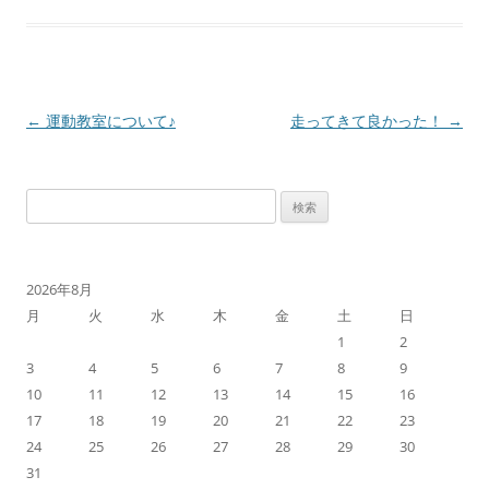
投
←
運動教室について♪
走ってきて良かった！
→
稿
ナ
検
ビ
索:
ゲ
ー
2026年8月
シ
月
火
水
木
金
土
日
ョ
1
2
ン
3
4
5
6
7
8
9
10
11
12
13
14
15
16
17
18
19
20
21
22
23
24
25
26
27
28
29
30
31