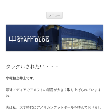
防府市スポーツセンター スタッフブ
山口県防府市にある防府市スポーツセンターのスタッフによるオフィシ
コ
ャルブログです。
ログ
メニュー
ン
テ
ン
ツ
へ
ス
キ
ッ
プ
タックルされたい・・・
水曜担当井上です。
最近メディアでアメフトの話題が大きく取り上げられています
ね。
実は私、大学時代にアメリカンフットボールを嗜んでおりまし