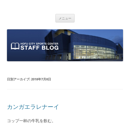
防府市スポーツセンター スタッフブ
山口県防府市にある防府市スポーツセンターのスタッフによるオフィシ
コ
ャルブログです。
ログ
メニュー
ン
テ
ン
ツ
へ
ス
キ
ッ
プ
日別アーカイブ:
2018年7月8日
カンガエラレナーイ
コップ一杯の牛乳を飲む。