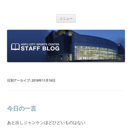
防府市スポーツセンター スタッフブ
山口県防府市にある防府市スポーツセンターのスタッフによるオフィシ
コ
ャルブログです。
ログ
メニュー
ン
テ
ン
ツ
へ
ス
キ
ッ
プ
日別アーカイブ:
2018年11月18日
今日の一言
あと出しジャンケンほどひどいものはない