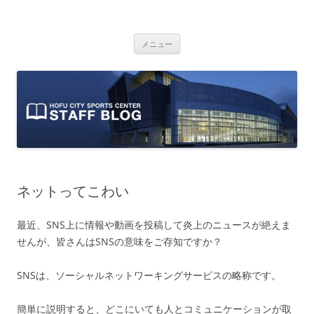
防府市スポーツセンター スタッフブ
山口県防府市にある防府市スポーツセンターのスタッフによるオフィシ
コ
ャルブログです。
ログ
メニュー
ン
テ
ン
ツ
へ
ス
キ
ッ
プ
ネットってこわい
最近、SNS上に情報や動画を投稿して炎上のニュースが絶えま
せんが、皆さんはSNSの意味をご存知ですか？
SNSは、ソーシャルネットワーキングサービスの略称です。
簡単に説明すると、どこにいても人とコミュニケーションが取