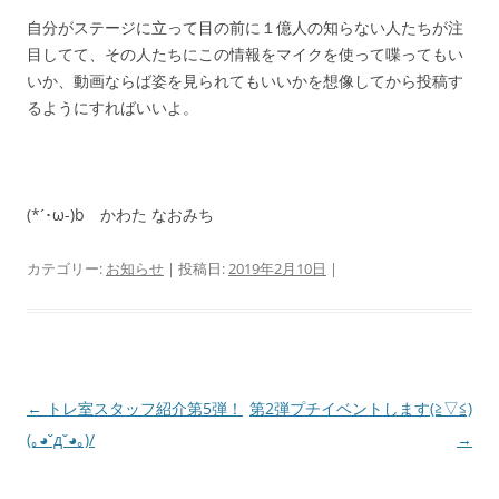
自分がステージに立って目の前に１億人の知らない人たちが注
目してて、その人たちにこの情報をマイクを使って喋ってもい
いか、動画ならば姿を見られてもいいかを想像してから投稿す
るようにすればいいよ。
(*´･ω-)b かわた なおみち
カテゴリー:
お知らせ
| 投稿日:
2019年2月10日
|
投
←
トレ室スタッフ紹介第5弾！
第2弾プチイベントします(≧▽≦)
稿
(｡◕ˇдˇ◕｡)/
→
ナ