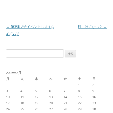
投
←
第3弾プチイベントします(｡
頬こけてない？
→
稿
◕ˇдˇ​◕｡)/
ナ
ビ
検
ゲ
索:
ー
シ
2026年8月
ョ
月
火
水
木
金
土
日
ン
1
2
3
4
5
6
7
8
9
10
11
12
13
14
15
16
17
18
19
20
21
22
23
24
25
26
27
28
29
30