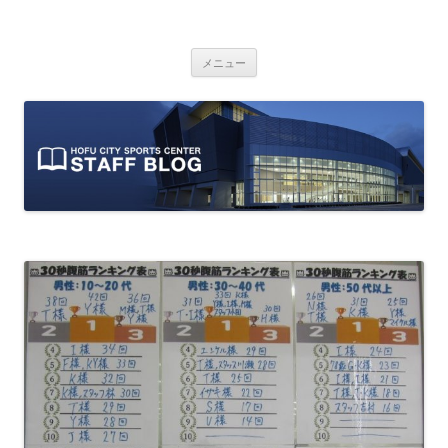
防府市スポーツセンター スタッフブ
山口県防府市にある防府市スポーツセンターのスタッフによるオフィシ
コ
ャルブログです。
ログ
メニュー
ン
テ
ン
ツ
へ
ス
キ
ッ
プ