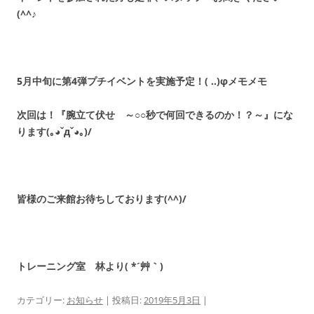
(^^
♪
5
月中旬に第
4
弾プチイベントを実施予定！
( ..)
φメモメモ
次回は！『腕立て伏せ ～○○秒で何回できるのか！？～』にな
ります
(
｡◕ˇдˇ​◕｡
)/
皆様のご来館お待ちしております(^^)/
トレーニング室 林より
( *
´艸｀
)
カテゴリー:
お知らせ
| 投稿日:
2019年5月3日
|