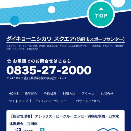
ソルトアリーナ、トレーニング室、武道館、陸上競技場、野球場、人工芝多目的グラウンド、運動広場、市民プール、向島運動
公園（テニスコート、多目的広場）
〒747-0833 山口県防府市大字浜方174－1
HOME
施設紹介
予約状況
利用方法
アクセス
お問合せ
サイトマップ
プライバシーポリシー
このサイトについて
【指定管理者】 アシックス・ビークルーエッセ・羽嶋松翠園・日本水
泳振興会 共同体