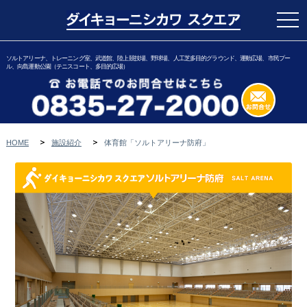
togg
navi
ソルトアリーナ、トレーニング室、武道館、陸上競技場、野球場、人工芝多目的グラウンド、運動広場、市民プー
ル、向島運動公園（テニスコート、多目的広場）
HOME
施設紹介
体育館「ソルトアリーナ防府」