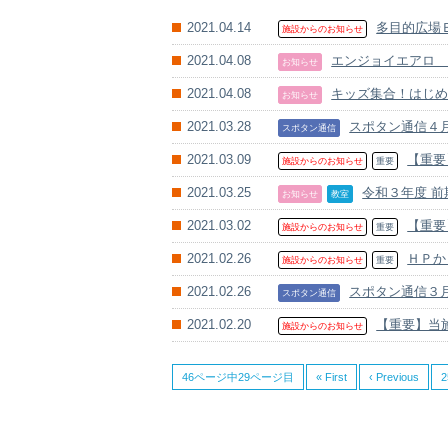
2021.04.14
多目的広場
施設からのお知らせ
2021.04.08
エンジョイエアロ
お知らせ
2021.04.08
キッズ集合！はじ
お知らせ
2021.03.28
スポタン通信４
スポタン通信
2021.03.09
【重要
施設からのお知らせ
重要
2021.03.25
令和３年度 
お知らせ
教室
2021.03.02
【重要
施設からのお知らせ
重要
2021.02.26
ＨＰか
施設からのお知らせ
重要
2021.02.26
スポタン通信３
スポタン通信
2021.02.20
【重要】当
施設からのお知らせ
46ページ中29ページ目
« First
‹ Previous
2