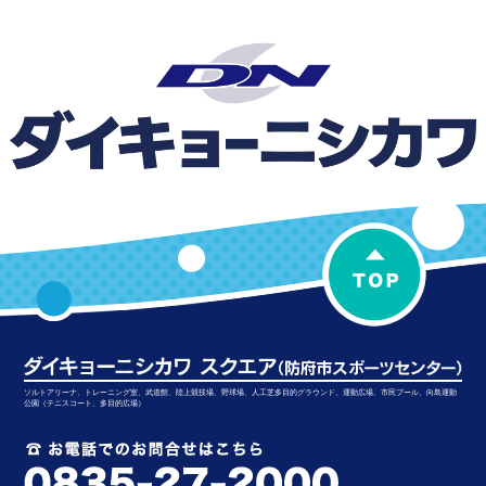
ソルトアリーナ、トレーニング室、武道館、陸上競技場、野球場、人工芝多目的グラウンド、運動広場、市民プール、向島運動
公園（テニスコート、多目的広場）