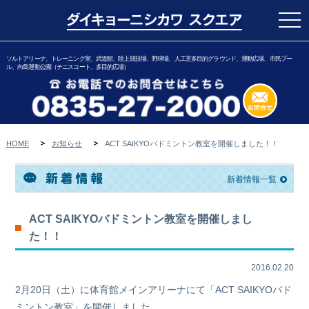
togg
navi
ソルトアリーナ、トレーニング室、武道館、陸上競技場、野球場、人工芝多目的グラウンド、運動広場、市民プー
ル、向島運動公園（テニスコート、多目的広場）
HOME
お知らせ
ACT SAIKYOバドミントン教室を開催しました！！
新着情報一覧
ACT SAIKYOバドミントン教室を開催しまし
た！！
2016.02.20
2月20日（土）に体育館メインアリーナにて「ACT SAIKYOバド
ミントン教室」を開催しました。