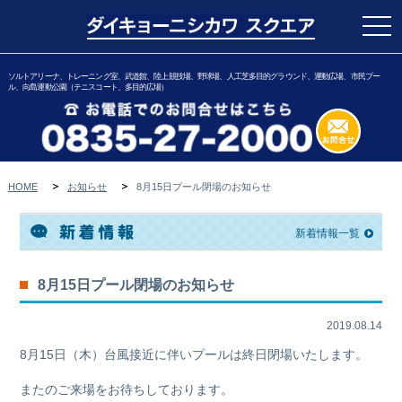
togg
navi
ソルトアリーナ、トレーニング室、武道館、陸上競技場、野球場、人工芝多目的グラウンド、運動広場、市民プー
ル、向島運動公園（テニスコート、多目的広場）
HOME
お知らせ
8月15日プール閉場のお知らせ
新着情報一覧
8月15日プール閉場のお知らせ
2019.08.14
8月15日（木）台風接近に伴いプールは終日閉場いたします。
またのご来場をお待ちしております。