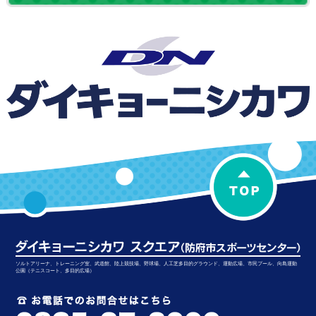
ソルトアリーナ、トレーニング室、武道館、陸上競技場、野球場、人工芝多目的グラウンド、運動広場、市民プール、向島運動
公園（テニスコート、多目的広場）