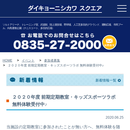
togg
navi
ソルトアリーナ、トレーニング室、武道館、陸上競技場、野球場、人工芝多目的グラウンド、運動広場、市民プー
ル、向島運動公園（テニスコート、多目的広場）
HOME
イベント
参加者募集
２０２０年度 前期定期教室・キッズスポーツラボ 無料体験受付中♪
新着情報一覧
２０２０年度 前期定期教室・キッズスポーツラボ
無料体験受付中♪
2020.06.25
当施設の定期教室に参加されたことが無い方へ、無料体験を随