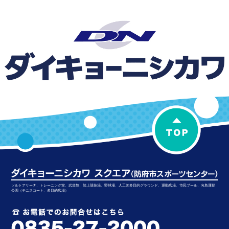
ソルトアリーナ、トレーニング室、武道館、陸上競技場、野球場、人工芝多目的グラウンド、運動広場、市民プール、向島運動
公園（テニスコート、多目的広場）