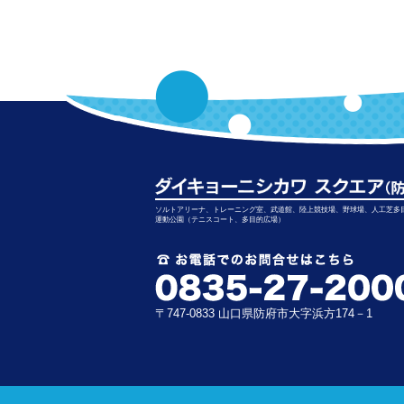
ソルトアリーナ、トレーニング室、武道館、陸上競技場、野球場、人工芝多
運動公園（テニスコート、多目的広場）
〒747-0833 山口県防府市大字浜方174－1