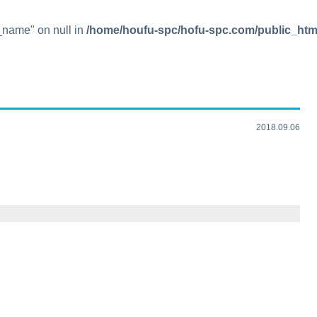
t_name" on null in
/home/houfu-spc/hofu-spc.com/public_htm
2018.09.06