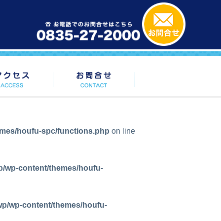
emes/houfu-spc/functions.php
on line
p/wp-content/themes/houfu-
wp/wp-content/themes/houfu-