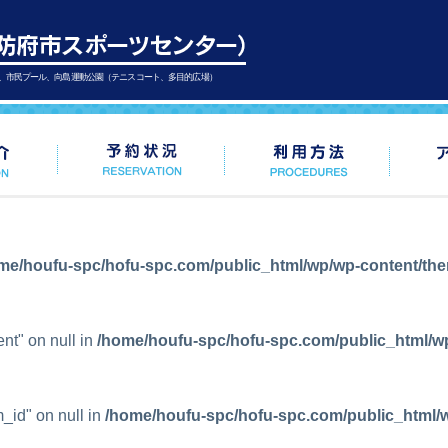
、市民プール、向島運動公園（テニスコート、多目的広場）
me/houfu-spc/hofu-spc.com/public_html/wp/wp-content/th
ent" on null in
/home/houfu-spc/hofu-spc.com/public_html/w
m_id" on null in
/home/houfu-spc/hofu-spc.com/public_html/