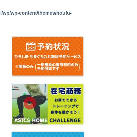
l/wp/wp-content/themes/houfu-