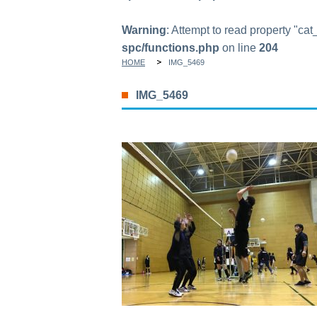
Warning
: Attempt to read property "ca
spc/functions.php
on line
204
HOME
IMG_5469
IMG_5469