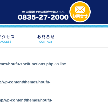
emes/houfu-spc/functions.php
on line
p/wp-content/themes/houfu-
wp/wp-content/themes/houfu-