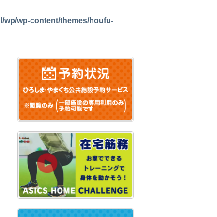
l/wp/wp-content/themes/houfu-