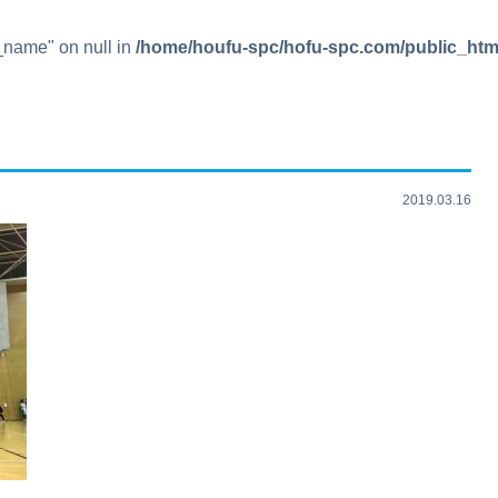
t_name" on null in
/home/houfu-spc/hofu-spc.com/public_htm
2019.03.16