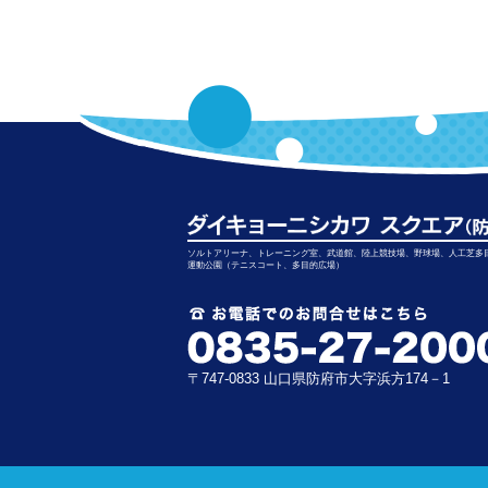
ソルトアリーナ、トレーニング室、武道館、陸上競技場、野球場、人工芝多
運動公園（テニスコート、多目的広場）
〒747-0833 山口県防府市大字浜方174－1