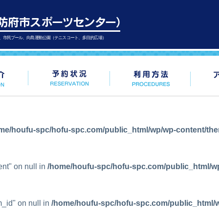
、市民プール、向島運動公園（テニスコート、多目的広場）
me/houfu-spc/hofu-spc.com/public_html/wp/wp-content/th
ent" on null in
/home/houfu-spc/hofu-spc.com/public_html/w
m_id" on null in
/home/houfu-spc/hofu-spc.com/public_html/