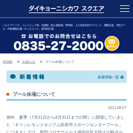
togg
navi
ソルトアリーナ、トレーニング室、武道館、陸上競技場、野球場、人工芝多目的グラウンド、運動広場、市民プー
ル、向島運動公園（テニスコート、多目的広場）
HOME
お知らせ
プール休場について
新着情報一覧
プール休場について
2021.06.07
例年、夏季（7月21日から8月31日までの間）に開場していまし
た「キリンレモンスタジアム防府市スポーツセンタープール」
につきましては、新型コロナウイルス感染症拡大防止の観点か