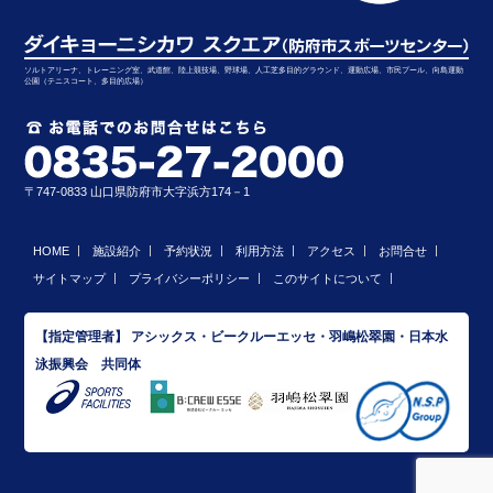
ソルトアリーナ、トレーニング室、武道館、陸上競技場、野球場、人工芝多目的グラウンド、運動広場、市民プール、向島運動
公園（テニスコート、多目的広場）
〒747-0833 山口県防府市大字浜方174－1
HOME
施設紹介
予約状況
利用方法
アクセス
お問合せ
サイトマップ
プライバシーポリシー
このサイトについて
【指定管理者】 アシックス・ビークルーエッセ・羽嶋松翠園・日本水
泳振興会 共同体