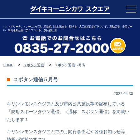
togg
navi
ソルトアリーナ、トレーニング室、武道館、陸上競技場、野球場、人工芝多目的グラウンド、運動広場、市民プー
ル、向島運動公園（テニスコート、多目的広場）
HOME
スポタン通信
スポタン通信５月号
スポタン通信５月号
2022.04.30
キリンレモンスタジアム及び市内公共施設等で配布している
「防府スポーツタウン通信」（通称：スポタン通信）を掲載い
たします！
キリンレモンスタジアムでの月間行事予定や各種お知らせ等、
情報が満載です(^^♪