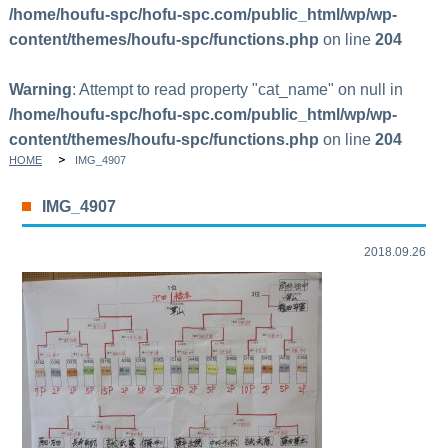
/home/houfu-spc/hofu-spc.com/public_html/wp/wp-
content/themes/houfu-spc/functions.php
on line
204
Warning
: Attempt to read property "cat_name" on null in
/home/houfu-spc/hofu-spc.com/public_html/wp/wp-
content/themes/houfu-spc/functions.php
on line
204
HOME
IMG_4907
IMG_4907
2018.09.26