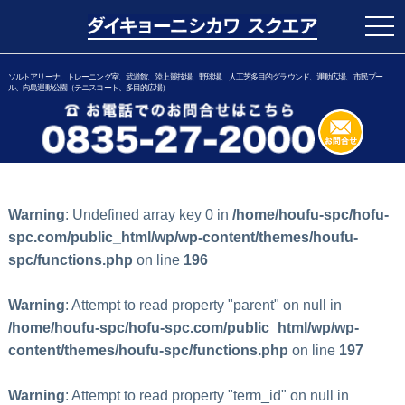
togg
navi
ソルトアリーナ、トレーニング室、武道館、陸上競技場、野球場、人工芝多目的グラウンド、運動広場、市民プー
ル、向島運動公園（テニスコート、多目的広場）
Warning
: Undefined array key 0 in
/home/houfu-spc/hofu-
spc.com/public_html/wp/wp-content/themes/houfu-
spc/functions.php
on line
196
Warning
: Attempt to read property "parent" on null in
/home/houfu-spc/hofu-spc.com/public_html/wp/wp-
content/themes/houfu-spc/functions.php
on line
197
Warning
: Attempt to read property "term_id" on null in