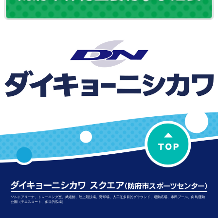
ソルトアリーナ、トレーニング室、武道館、陸上競技場、野球場、人工芝多目的グラウンド、運動広場、市民プール、向島運動
公園（テニスコート、多目的広場）