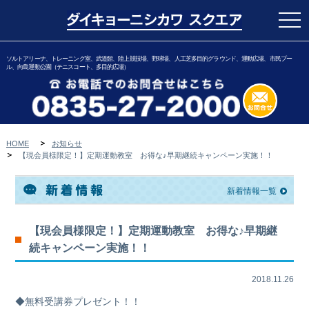
togg
navi
ソルトアリーナ、トレーニング室、武道館、陸上競技場、野球場、人工芝多目的グラウンド、運動広場、市民プー
ル、向島運動公園（テニスコート、多目的広場）
HOME
お知らせ
【現会員様限定！】定期運動教室 お得な♪早期継続キャンペーン実施！！
新着情報一覧
【現会員様限定！】定期運動教室 お得な♪早期継
続キャンペーン実施！！
2018.11.26
◆無料受講券プレゼント！！