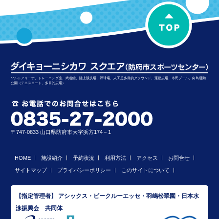
ソルトアリーナ、トレーニング室、武道館、陸上競技場、野球場、人工芝多目的グラウンド、運動広場、市民プール、向島運動
公園（テニスコート、多目的広場）
〒747-0833 山口県防府市大字浜方174－1
HOME
施設紹介
予約状況
利用方法
アクセス
お問合せ
サイトマップ
プライバシーポリシー
このサイトについて
【指定管理者】 アシックス・ビークルーエッセ・羽嶋松翠園・日本水
泳振興会 共同体