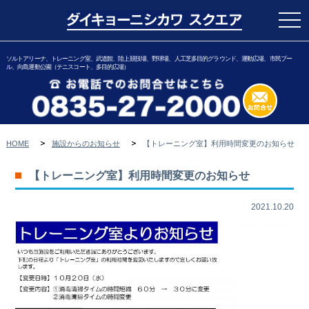
togg
navi
ソルトアリーナ、トレーニング室、武道館、陸上競技場、野球場、人工芝多目的グラウンド、運動広場、市民プー
ル、向島運動公園（テニスコート、多目的広場）
HOME
施設からのお知らせ
【トレーニング室】利用時間変更のお知らせ
【トレーニング室】利用時間変更のお知らせ
2021.10.20