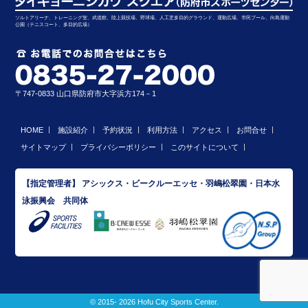
ソルトアリーナ、トレーニング室、武道館、陸上競技場、野球場、人工芝多目的グラウンド、運動広場、市民プール、向島運動
公園（テニスコート、多目的広場）
〒747-0833 山口県防府市大字浜方174－1
HOME
施設紹介
予約状況
利用方法
アクセス
お問合せ
サイトマップ
プライバシーポリシー
このサイトについて
【指定管理者】 アシックス・ビークルーエッセ・羽嶋松翠園・日本水
泳振興会 共同体
© 2015- 2026 Hofu City Sports Center.