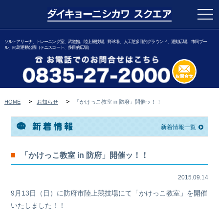
togg
navi
ソルトアリーナ、トレーニング室、武道館、陸上競技場、野球場、人工芝多目的グラウンド、運動広場、市民プー
ル、向島運動公園（テニスコート、多目的広場）
HOME
お知らせ
「かけっこ教室 in 防府」開催ッ！！
新着情報一覧
「かけっこ教室 in 防府」開催ッ！！
2015.09.14
9月13日（日）に防府市陸上競技場にて「かけっこ教室」を開催
いたしました！！