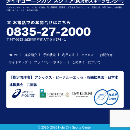
ソルトアリーナ、トレーニング室、武道館、陸上競技場、野球場、人工芝多目的グラウンド、運動広場、市民プール、向島運動
公園（テニスコート、多目的広場）
〒747-0833 山口県防府市大字浜方174－1
HOME
施設紹介
予約状況
利用方法
アクセス
お問合せ
サイトマップ
プライバシーポリシー
このサイトについて
【指定管理者】 アシックス・ビークルーエッセ・羽嶋松翠園・日本水
泳振興会 共同体
© 2015- 2026 Hofu City Sports Center.