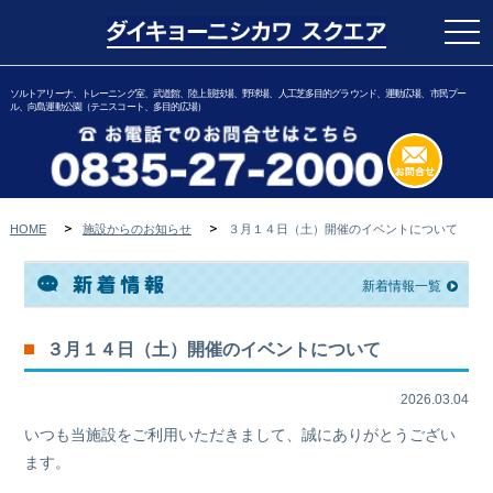
togg
navi
ソルトアリーナ、トレーニング室、武道館、陸上競技場、野球場、人工芝多目的グラウンド、運動広場、市民プー
ル、向島運動公園（テニスコート、多目的広場）
HOME
施設からのお知らせ
３月１４日（土）開催のイベントについて
新着情報一覧
３月１４日（土）開催のイベントについて
2026.03.04
いつも当施設をご利用いただきまして、誠にありがとうござい
ます。