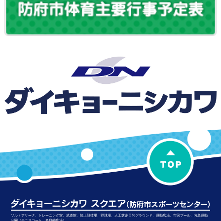
ソルトアリーナ、トレーニング室、武道館、陸上競技場、野球場、人工芝多目的グラウンド、運動広場、市民プール、向島運動
公園（テニスコート、多目的広場）