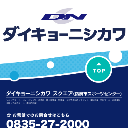
ソルトアリーナ、トレーニング室、武道館、陸上競技場、野球場、人工芝多目的グラウンド、運動広場、市民プール、向島運動
公園（テニスコート、多目的広場）