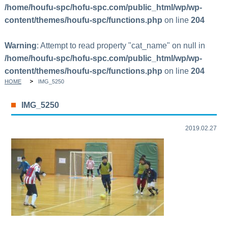
/home/houfu-spc/hofu-spc.com/public_html/wp/wp-
content/themes/houfu-spc/functions.php
on line
204
Warning
: Attempt to read property "cat_name" on null in
/home/houfu-spc/hofu-spc.com/public_html/wp/wp-
content/themes/houfu-spc/functions.php
on line
204
HOME
IMG_5250
IMG_5250
2019.02.27