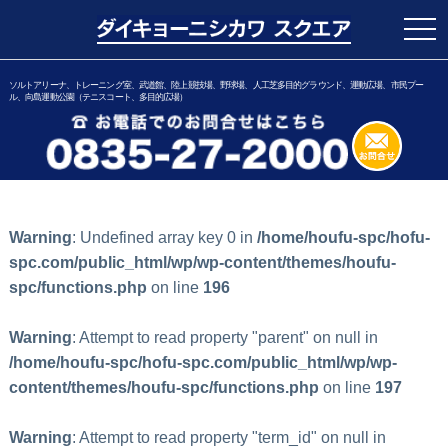
togg
navi
ソルトアリーナ、トレーニング室、武道館、陸上競技場、野球場、人工芝多目的グラウンド、運動広場、市民プー
ル、向島運動公園（テニスコート、多目的広場）
Warning
: Undefined array key 0 in
/home/houfu-spc/hofu-
spc.com/public_html/wp/wp-content/themes/houfu-
spc/functions.php
on line
196
Warning
: Attempt to read property "parent" on null in
/home/houfu-spc/hofu-spc.com/public_html/wp/wp-
content/themes/houfu-spc/functions.php
on line
197
Warning
: Attempt to read property "term_id" on null in