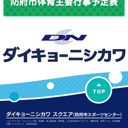
ソルトアリーナ、トレーニング室、武道館、陸上競技場、野球場、人工芝多目的グラウンド、運動広場、市民プール、向島運動
公園（テニスコート、多目的広場）