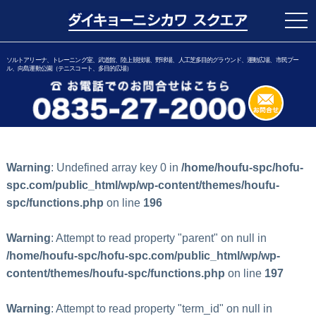
togg
navi
ソルトアリーナ、トレーニング室、武道館、陸上競技場、野球場、人工芝多目的グラウンド、運動広場、市民プー
ル、向島運動公園（テニスコート、多目的広場）
Warning
: Undefined array key 0 in
/home/houfu-spc/hofu-
spc.com/public_html/wp/wp-content/themes/houfu-
spc/functions.php
on line
196
Warning
: Attempt to read property "parent" on null in
/home/houfu-spc/hofu-spc.com/public_html/wp/wp-
content/themes/houfu-spc/functions.php
on line
197
Warning
: Attempt to read property "term_id" on null in