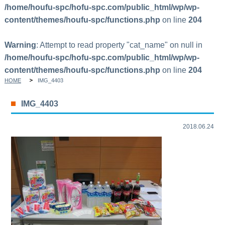
/home/houfu-spc/hofu-spc.com/public_html/wp/wp-
content/themes/houfu-spc/functions.php
on line
204
Warning
: Attempt to read property "cat_name" on null in
/home/houfu-spc/hofu-spc.com/public_html/wp/wp-
content/themes/houfu-spc/functions.php
on line
204
HOME
IMG_4403
IMG_4403
2018.06.24