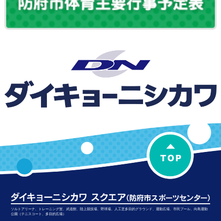
ソルトアリーナ、トレーニング室、武道館、陸上競技場、野球場、人工芝多目的グラウンド、運動広場、市民プール、向島運動
公園（テニスコート、多目的広場）