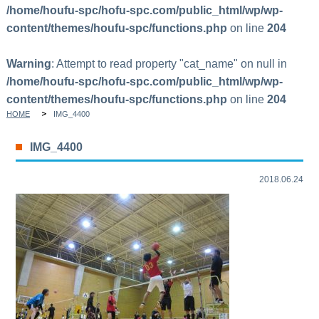
/home/houfu-spc/hofu-spc.com/public_html/wp/wp-
content/themes/houfu-spc/functions.php
on line
204
Warning
: Attempt to read property "cat_name" on null in
/home/houfu-spc/hofu-spc.com/public_html/wp/wp-
content/themes/houfu-spc/functions.php
on line
204
HOME
IMG_4400
IMG_4400
2018.06.24