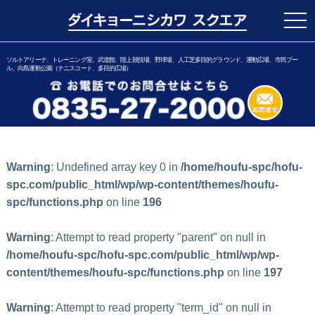
togg
navi
ソルトアリーナ、トレーニング室、武道館、陸上競技場、野球場、人工芝多目的グラウンド、運動広場、市民プー
ル、向島運動公園（テニスコート、多目的広場）
Warning
: Undefined array key 0 in
/home/houfu-spc/hofu-
spc.com/public_html/wp/wp-content/themes/houfu-
spc/functions.php
on line
196
Warning
: Attempt to read property "parent" on null in
/home/houfu-spc/hofu-spc.com/public_html/wp/wp-
content/themes/houfu-spc/functions.php
on line
197
Warning
: Attempt to read property "term_id" on null in