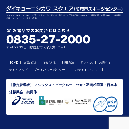
ソルトアリーナ、トレーニング室、武道館、陸上競技場、野球場、人工芝多目的グラウンド、運動広場、市民プール、向島運動
公園（テニスコート、多目的広場）
〒747-0833 山口県防府市大字浜方174－1
HOME
施設紹介
予約状況
利用方法
アクセス
お問合せ
サイトマップ
プライバシーポリシー
このサイトについて
【指定管理者】 アシックス・ビークルーエッセ・羽嶋松翠園・日本水
泳振興会 共同体