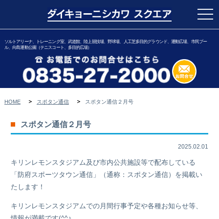
togg
navi
ソルトアリーナ、トレーニング室、武道館、陸上競技場、野球場、人工芝多目的グラウンド、運動広場、市民プー
ル、向島運動公園（テニスコート、多目的広場）
HOME
スポタン通信
スポタン通信２月号
スポタン通信２月号
2025.02.01
キリンレモンスタジアム及び市内公共施設等で配布している
「防府スポーツタウン通信」（通称：スポタン通信）を掲載い
たします！
キリンレモンスタジアムでの月間行事予定や各種お知らせ等、
情報が満載です(^^♪